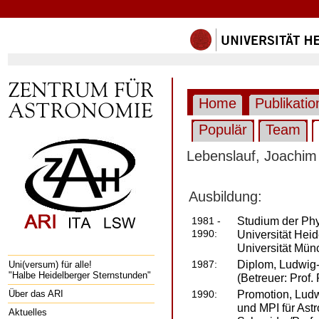
Home
Publikati
Populär
Team
Lebenslauf, Joach
Ausbildung:
Studium der Phy
1981 -
1990:
Universität Hei
Universität Mün
Diplom, Ludwig-
1987:
Uni(versum) für alle!
"Halbe Heidelberger Sternstunden"
(Betreuer: Prof
Promotion, Ludw
Über das ARI
1990:
und MPI für Astr
Aktuelles