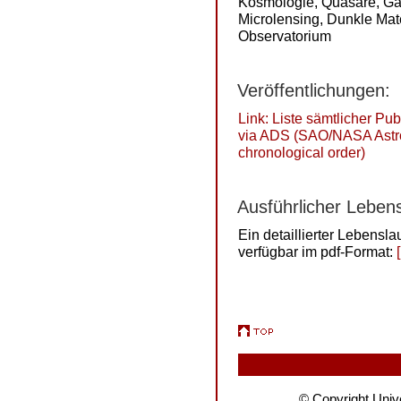
Kosmologie, Quasare, Gal
Microlensing, Dunkle Mate
Observatorium
Veröffentlichungen:
Link: Liste sämtlicher P
via ADS (SAO/NASA Astro
chronological order)
Ausführlicher Lebens
Ein detaillierter Lebens
verfügbar im pdf-Format:
© Copyright Unive