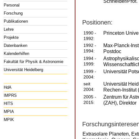
Schneider/Prof.
Personal
Forschung
Publikationen
Positionen:
Lehre
Princeton Univer
1990 -
Projekte
1992:
Max-Planck-Insti
1992 -
Datenbanken
1994:
Postdoc
Kalenderhilfen
Astrophysikalisc
1994 -
Fakultät für Physik & Astronomie
1999:
Wissenschaftlich
Universität Heidelberg
Universität Pot
1999 -
2004:
Universität Hei
seit
HdA
2004:
Rechen-Institut 
IMPRS
Zentrum für Ast
2005 -
2015:
(ZAH), Direktor
HITS
MPIA
MPIK
Forschungsinteresen
Extrasolare Planeten, Ext